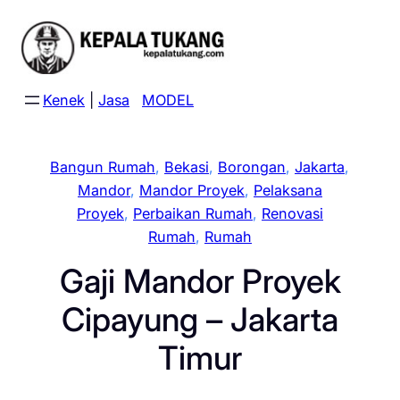
Skip
to
content
Kenek
|
Jasa
MODEL
Bangun Rumah
, 
Bekasi
, 
Borongan
, 
Jakarta
, 
Mandor
, 
Mandor Proyek
, 
Pelaksana
Proyek
, 
Perbaikan Rumah
, 
Renovasi
Rumah
, 
Rumah
Gaji Mandor Proyek
Cipayung – Jakarta
Timur