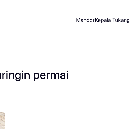
Mandor
Kepala Tukan
aringin permai