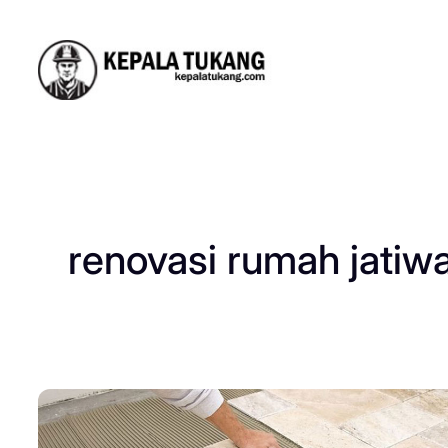
Skip
to
content
renovasi rumah jatiw