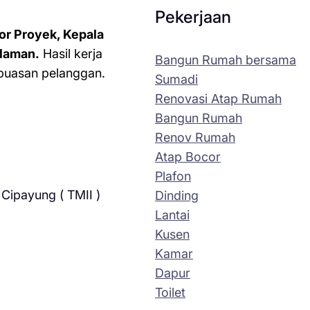
Pekerjaan
or Proyek, Kepala
laman.
Hasil kerja
Bangun Rumah bersama
kepuasan pelanggan.
Sumadi
Renovasi Atap Rumah
Bangun Rumah
Renov Rumah
Atap Bocor
Plafon
Cipayung ( TMII )
Dinding
Lantai
Kusen
Kamar
Dapur
Toilet