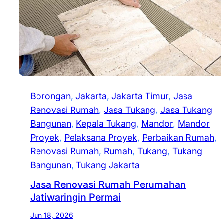
Borongan
, 
Jakarta
, 
Jakarta Timur
, 
Jasa
Renovasi Rumah
, 
Jasa Tukang
, 
Jasa Tukang
Bangunan
, 
Kepala Tukang
, 
Mandor
, 
Mandor
Proyek
, 
Pelaksana Proyek
, 
Perbaikan Rumah
, 
Renovasi Rumah
, 
Rumah
, 
Tukang
, 
Tukang
Bangunan
, 
Tukang Jakarta
Jasa Renovasi Rumah Perumahan
Jatiwaringin Permai
Jun 18, 2026