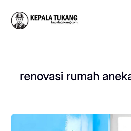
Skip
to
content
renovasi rumah aneka