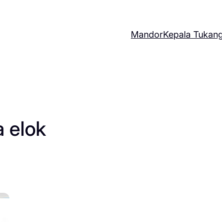
Mandor
Kepala Tukan
 elok