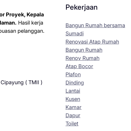
Pekerjaan
or Proyek, Kepala
laman.
Hasil kerja
Bangun Rumah bersama
kepuasan pelanggan.
Sumadi
Renovasi Atap Rumah
Bangun Rumah
Renov Rumah
Atap Bocor
Plafon
Cipayung ( TMII )
Dinding
Lantai
Kusen
Kamar
Dapur
Toilet