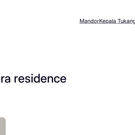
Mandor
Kepala Tukan
era residence