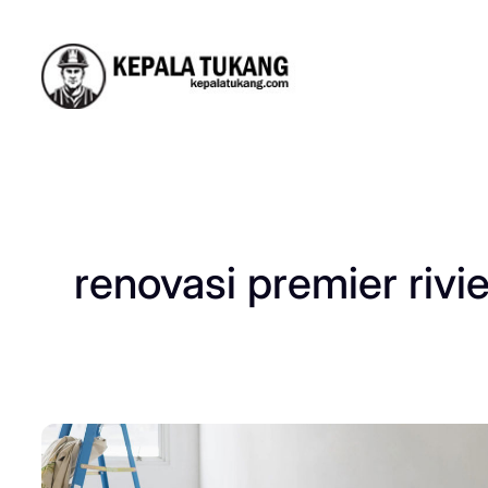
Skip
to
content
renovasi premier rivi