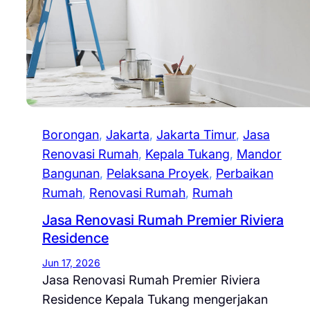
Borongan
, 
Jakarta
, 
Jakarta Timur
, 
Jasa
Renovasi Rumah
, 
Kepala Tukang
, 
Mandor
Bangunan
, 
Pelaksana Proyek
, 
Perbaikan
Rumah
, 
Renovasi Rumah
, 
Rumah
Jasa Renovasi Rumah Premier Riviera
Residence
Jun 17, 2026
Jasa Renovasi Rumah Premier Riviera
Residence Kepala Tukang mengerjakan