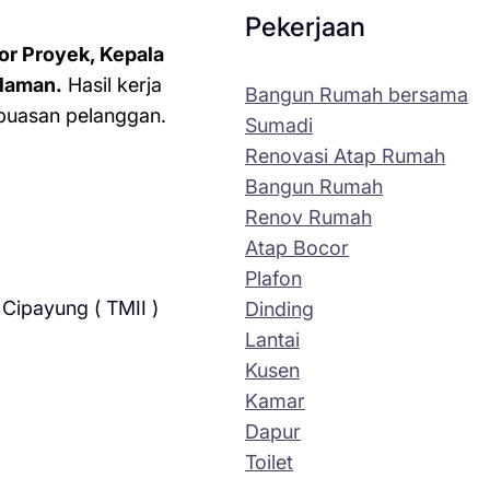
Pekerjaan
or Proyek, Kepala
laman.
Hasil kerja
Bangun Rumah bersama
kepuasan pelanggan.
Sumadi
Renovasi Atap Rumah
Bangun Rumah
Renov Rumah
Atap Bocor
Plafon
Cipayung ( TMII )
Dinding
Lantai
Kusen
Kamar
Dapur
Toilet