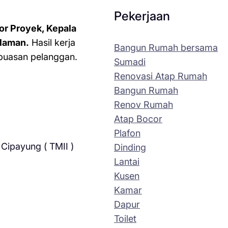
Pekerjaan
or Proyek, Kepala
laman.
Hasil kerja
Bangun Rumah bersama
kepuasan pelanggan.
Sumadi
Renovasi Atap Rumah
Bangun Rumah
Renov Rumah
Atap Bocor
Plafon
Cipayung ( TMII )
Dinding
Lantai
Kusen
Kamar
Dapur
Toilet