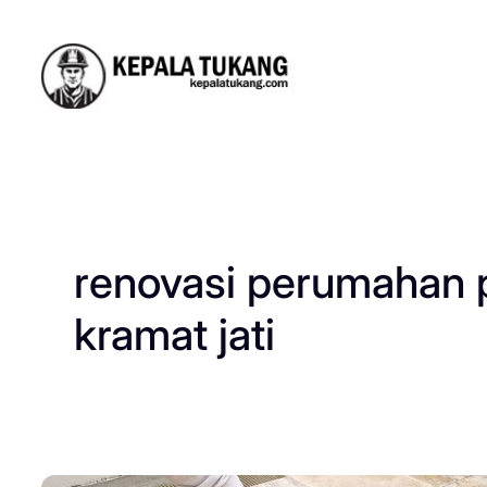
Skip
to
content
renovasi perumahan 
kramat jati