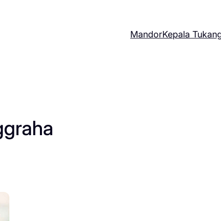
Mandor
Kepala Tukan
ggraha