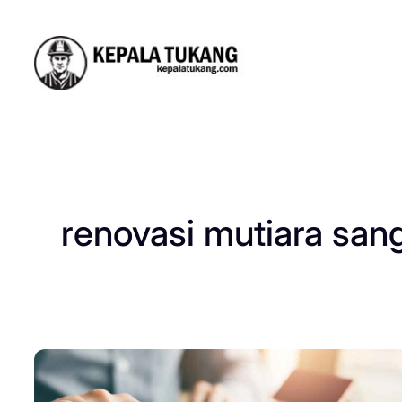
Skip
to
content
renovasi mutiara san