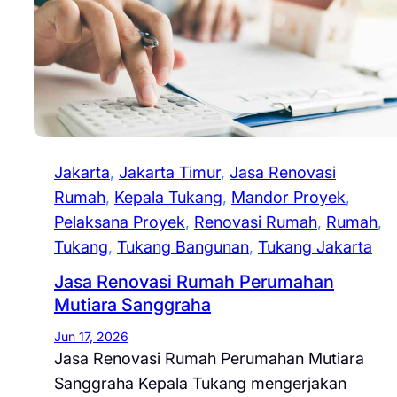
Jakarta
, 
Jakarta Timur
, 
Jasa Renovasi
Rumah
, 
Kepala Tukang
, 
Mandor Proyek
, 
Pelaksana Proyek
, 
Renovasi Rumah
, 
Rumah
, 
Tukang
, 
Tukang Bangunan
, 
Tukang Jakarta
Jasa Renovasi Rumah Perumahan
Mutiara Sanggraha
Jun 17, 2026
Jasa Renovasi Rumah Perumahan Mutiara
Sanggraha Kepala Tukang mengerjakan