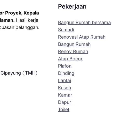
Pekerjaan
or Proyek, Kepala
laman.
Hasil kerja
Bangun Rumah bersama
kepuasan pelanggan.
Sumadi
Renovasi Atap Rumah
Bangun Rumah
Renov Rumah
Atap Bocor
Plafon
Cipayung ( TMII )
Dinding
Lantai
Kusen
Kamar
Dapur
Toilet