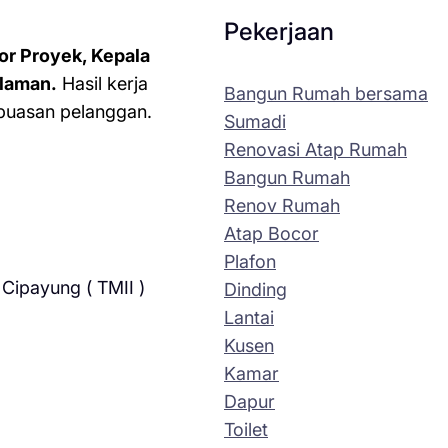
Pekerjaan
or Proyek, Kepala
laman.
Hasil kerja
Bangun Rumah bersama
kepuasan pelanggan.
Sumadi
Renovasi Atap Rumah
Bangun Rumah
Renov Rumah
Atap Bocor
Plafon
Cipayung ( TMII )
Dinding
Lantai
Kusen
Kamar
Dapur
Toilet