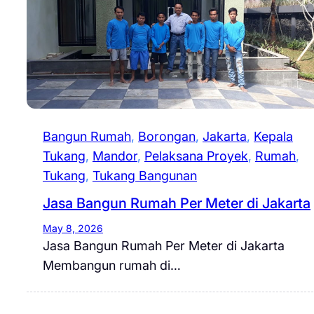
Bangun Rumah
, 
Borongan
, 
Jakarta
, 
Kepala
Tukang
, 
Mandor
, 
Pelaksana Proyek
, 
Rumah
, 
Tukang
, 
Tukang Bangunan
Jasa Bangun Rumah Per Meter di Jakarta
May 8, 2026
Jasa Bangun Rumah Per Meter di Jakarta
Membangun rumah di…