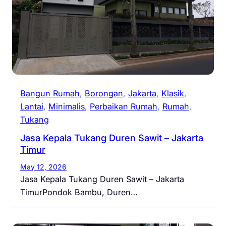
Bangun Rumah
, 
Borongan
, 
Jakarta
, 
Klasik
, 
Lantai
, 
Minimalis
, 
Perbaikan Rumah
, 
Rumah
, 
Tukang
Jasa Kepala Tukang Duren Sawit – Jakarta
Timur
May 12, 2026
Jasa Kepala Tukang Duren Sawit – Jakarta
TimurPondok Bambu, Duren…