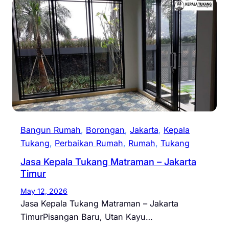
Bangun Rumah
, 
Borongan
, 
Jakarta
, 
Kepala
Tukang
, 
Perbaikan Rumah
, 
Rumah
, 
Tukang
Jasa Kepala Tukang Matraman – Jakarta
Timur
May 12, 2026
Jasa Kepala Tukang Matraman – Jakarta
TimurPisangan Baru, Utan Kayu…