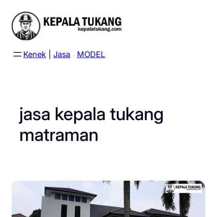
Skip
to
content
Kenek
|
Jasa
MODEL
jasa kepala tukang
matraman