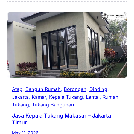
Atap
, 
Bangun Rumah
, 
Borongan
, 
Dinding
, 
Jakarta
, 
Kamar
, 
Kepala Tukang
, 
Lantai
, 
Rumah
, 
Tukang
, 
Tukang Bangunan
Jasa Kepala Tukang Makasar – Jakarta
Timur
May 11, 2026