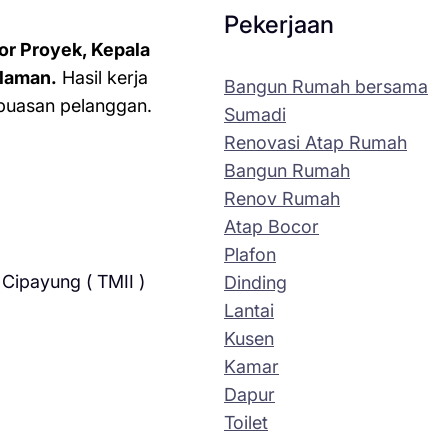
Pekerjaan
or Proyek, Kepala
laman.
Hasil kerja
Bangun Rumah bersama
kepuasan pelanggan.
Sumadi
Renovasi Atap Rumah
Bangun Rumah
Renov Rumah
Atap Bocor
Plafon
Cipayung ( TMII )
Dinding
Lantai
Kusen
Kamar
Dapur
Toilet