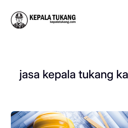
Skip
to
content
jasa kepala tukang kal