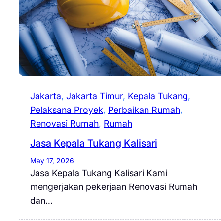
Jakarta
, 
Jakarta Timur
, 
Kepala Tukang
, 
Pelaksana Proyek
, 
Perbaikan Rumah
, 
Renovasi Rumah
, 
Rumah
Jasa Kepala Tukang Kalisari
May 17, 2026
Jasa Kepala Tukang Kalisari Kami
mengerjakan pekerjaan Renovasi Rumah
dan…