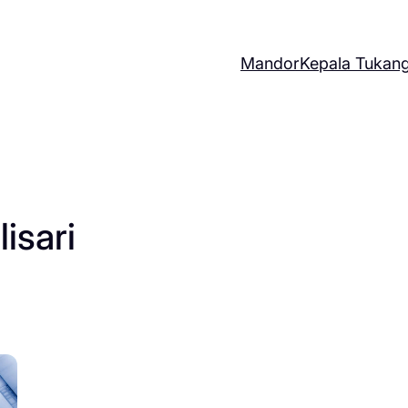
Mandor
Kepala Tukan
isari