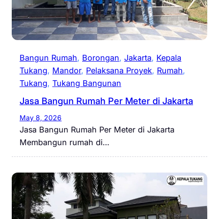
Bangun Rumah
, 
Borongan
, 
Jakarta
, 
Kepala
Tukang
, 
Mandor
, 
Pelaksana Proyek
, 
Rumah
, 
Tukang
, 
Tukang Bangunan
Jasa Bangun Rumah Per Meter di Jakarta
May 8, 2026
Jasa Bangun Rumah Per Meter di Jakarta
Membangun rumah di…