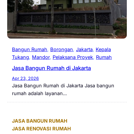
Bangun Rumah
, 
Borongan
, 
Jakarta
, 
Kepala
Tukang
, 
Mandor
, 
Pelaksana Proyek
, 
Rumah
Jasa Bangun Rumah di Jakarta
Apr 23, 2026
Jasa Bangun Rumah di Jakarta Jasa bangun
rumah adalah layanan…
JASA BANGUN RUMAH
JASA RENOVASI RUMAH