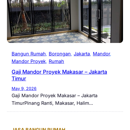
Bangun Rumah
, 
Borongan
, 
Jakarta
, 
Mandor
, 
Mandor Proyek
, 
Rumah
Gaji Mandor Proyek Makasar – Jakarta
Timur
May 9, 2026
Gaji Mandor Proyek Makasar – Jakarta
TimurPinang Ranti, Makasar, Halim…
JASA BANGUN RUMAH