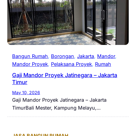
Bangun Rumah
, 
Borongan
, 
Jakarta
, 
Mandor
, 
Mandor Proyek
, 
Pelaksana Proyek
, 
Rumah
Gaji Mandor Proyek Jatinegara – Jakarta
Timur
May 10, 2026
Gaji Mandor Proyek Jatinegara – Jakarta
TimurBali Mester, Kampung Melayu,…
JASA BANGUN RUMAH