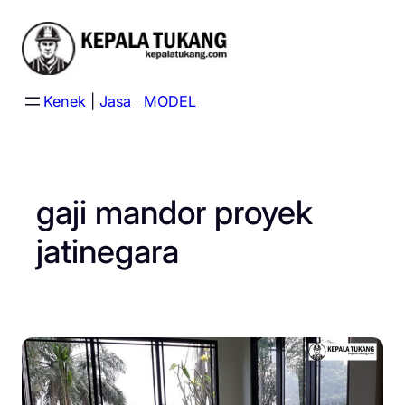
Skip
to
content
Kenek
|
Jasa
MODEL
gaji mandor proyek
jatinegara